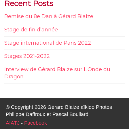
Recent Posts
Remise du 8e Dan à Gérard Blaize
Stage de fin d’année
Stage international de Paris 2022
Stages 2021-2022
Interview de Gérard Blaize sur L’Onde du
Dragon
© Copyright 2026 Gérard Blaize aïkido Photos
Philippe Daffroux et Pascal Boullard
AIATJ
-
Facebook